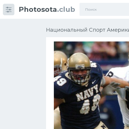
Photosota
.club
Категории
Фото
Национальный Спорт Америки
Еще картинки...
Футбол
Баскетбол
Хоккей
Велогонки
Конькобежный спорт
Тренажеры
Интерьер квартиры