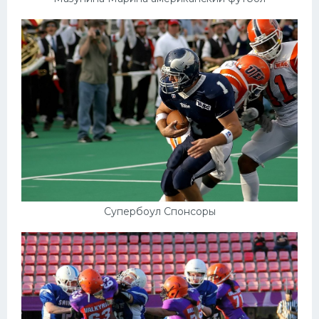
Супербоул Спонсоры