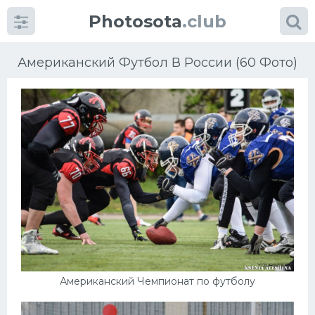
Photosota
.club
Американский Футбол В России (60 Фото)
Категории
Фото
Еще картинки...
Футбол
Баскетбол
Американский Чемпионат по футболу
Хоккей
Велогонки