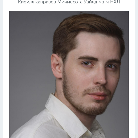
Кирилл капризов Миннесота Уайлд матч НХЛ