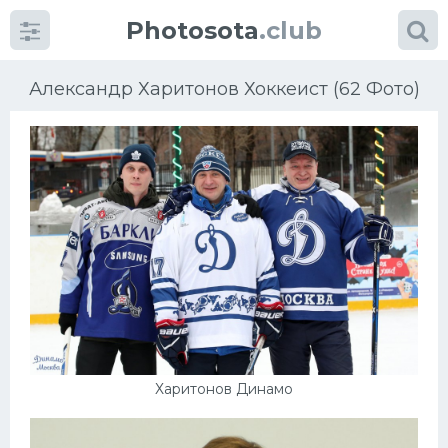
Photosota
.club
Александр Харитонов Хоккеист (62 Фото)
Категории
Фото
Еще картинки...
Футбол
Баскетбол
Харитонов Динамо
Хоккей
Велогонки