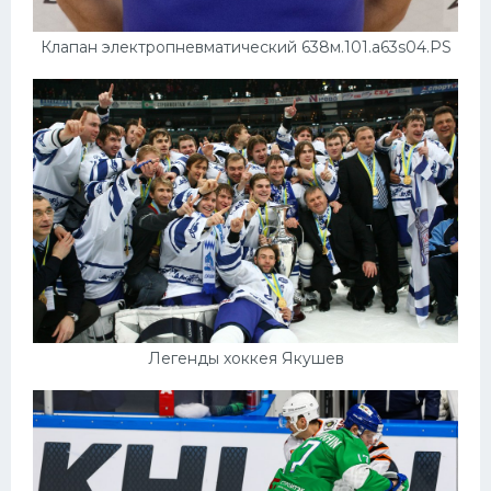
Клапан электропневматический 638м.101.а63s04.PS
Легенды хоккея Якушев