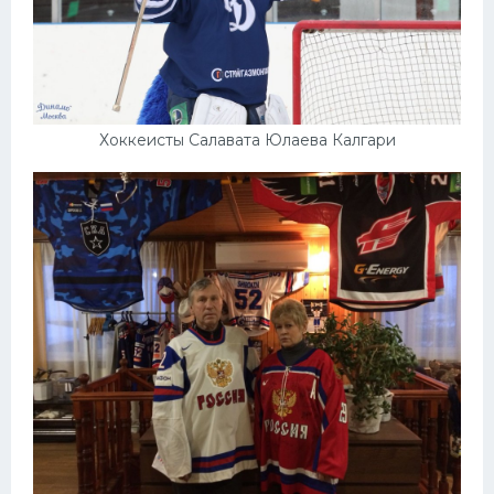
Хоккеисты Салавата Юлаева Калгари