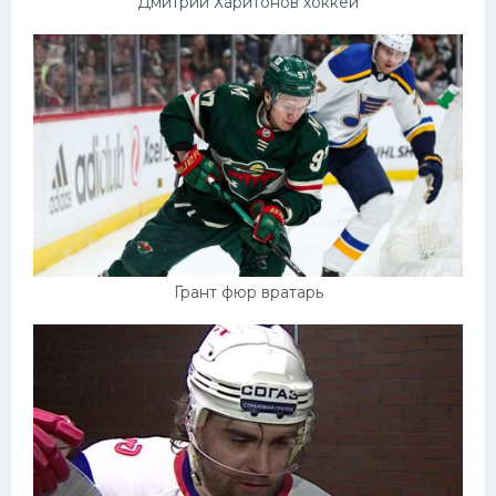
Дмитрий Харитонов хоккей
Грант фюр вратарь