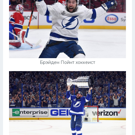
Брэйден Пойнт хоккеист