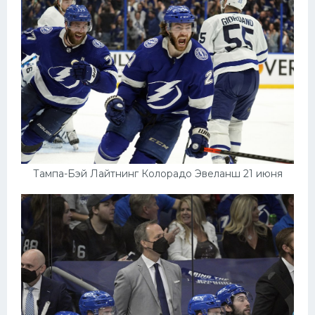
Тампа-Бэй Лайтнинг Колорадо Эвеланш 21 июня