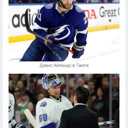
Дэвис Айлендс в Тампе