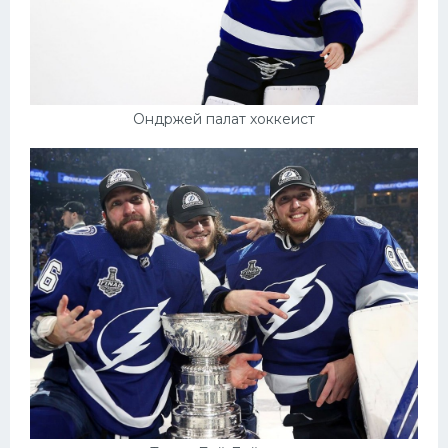
Ондржей палат хоккеист