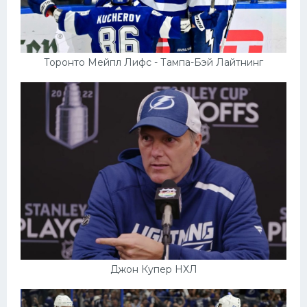
Торонто Мейпл Лифс - Тампа-Бэй Лайтнинг
Джон Купер НХЛ