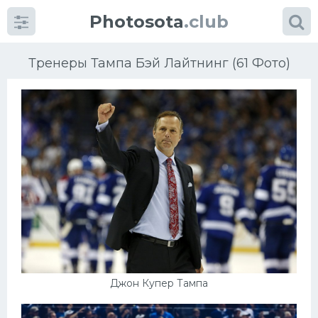
Photosota
.club
Тренеры Тампа Бэй Лайтнинг (61 Фото)
Категории
Фото
Еще картинки...
Футбол
Баскетбол
Джон Купер Тампа
Хоккей
Велогонки