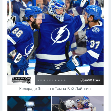
Колорадо Эвеланш Тампа-Бэй Лайтнинг