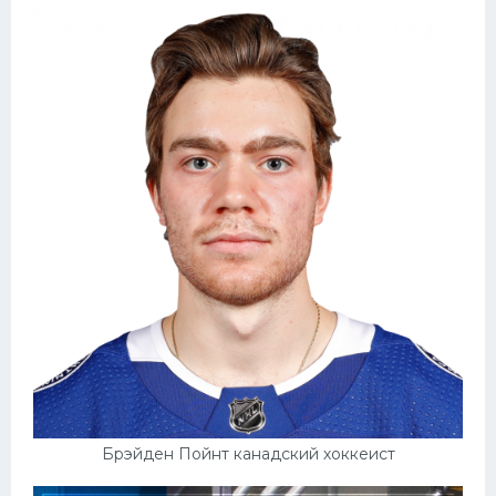
Брэйден Пойнт канадский хоккеист