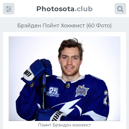
Photosota
.club
Брэйден Пойнт Хоккеист (60 Фото)
Категории
Фото
Еще картинки...
Футбол
Баскетбол
Хоккей
Поинт Брэндон хоккеист
Велогонки