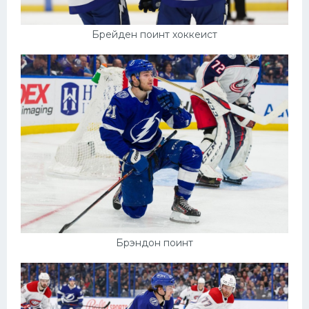
Брейден поинт хоккеист
Брэндон поинт