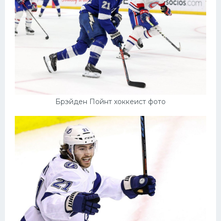
Брэйден Пойнт хоккеист фото