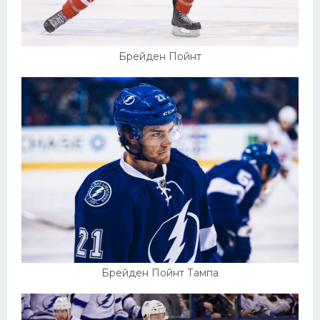
Брейден Пойнт
Брейден Пойнт Тампа