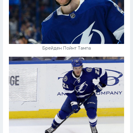
Брейден Пойнт Тампа