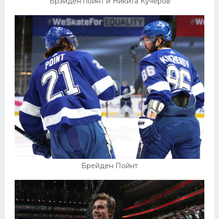
Брэйден поинт и Никита Кучеров
Брейден Пойнт