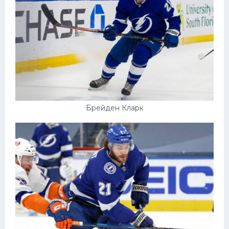
Брейден Кларк