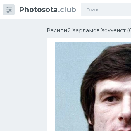
Photosota
.club
Категории
Фото
Василий Харламов Хоккеист (
Еще картинки...
Футбол
Баскетбол
Хоккей
Велогонки
Конькобежный спорт
Тренажеры
Интерьер квартиры