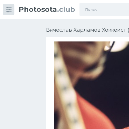
Photosota
.club
Категории
Фото
Вячеслав Харламов Хоккеист (
Еще картинки...
Футбол
Баскетбол
Хоккей
Велогонки
Конькобежный спорт
Тренажеры
Интерьер квартиры