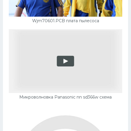
Wjm70601.PCB плата пылесоса
Микроволновка Panasonic nn sd366w схема