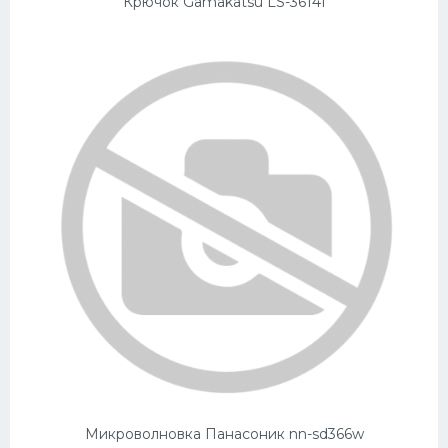
Крючок Gamakatsu LS-3614f
Микроволновка Панасоник nn-sd366w