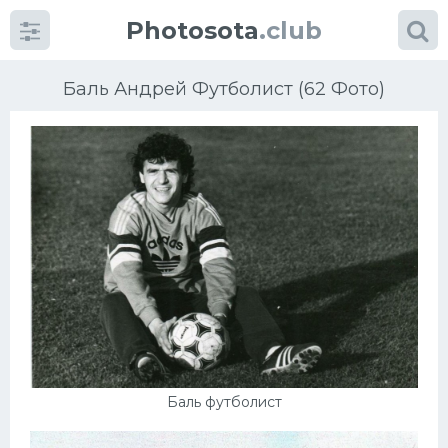
Photosota
.club
Баль Андрей Футболист (62 Фото)
Категории
Фото
Еще картинки...
Футбол
Баскетбол
Баль футболист
Хоккей
Велогонки