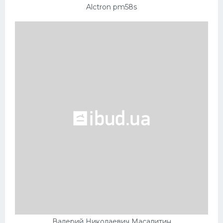
Alctron pm58s
Валерий Николаевич Масалитин