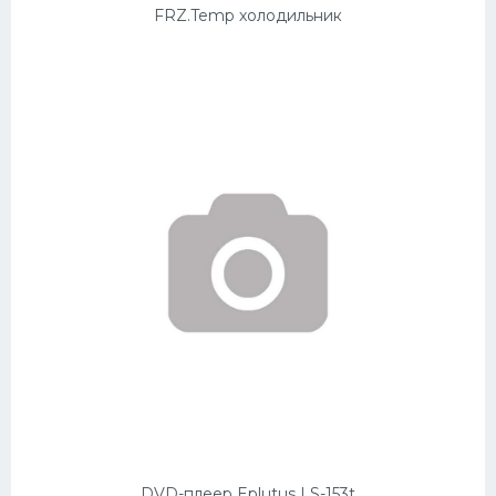
FRZ.Temp холодильник
DVD-плеер Eplutus LS-153t