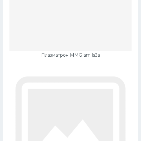
Плазматрон MMG am ls3a