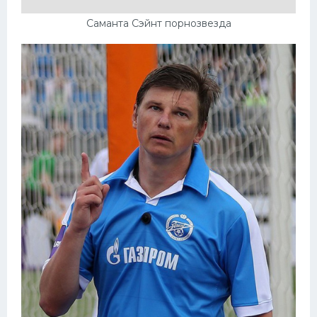
Саманта Сэйнт порнозвезда