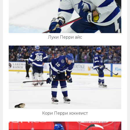
Луки Перри айс
Кори Перри хоккеист