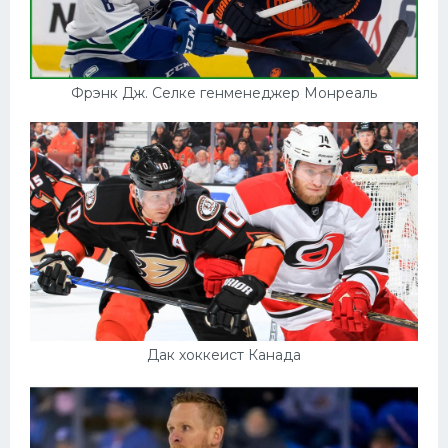
Фрэнк Дж. Селке генменеджер Монреаль
Дак хоккеист Канада