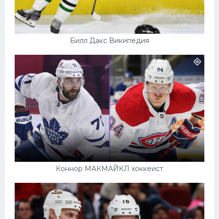
Билл Дакс Википедия
Коннор МАКМАЙКЛ хоккеист