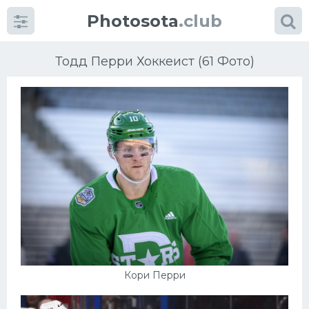
Photosota
.club
Тодд Перри Хоккеист (61 Фото)
Категории
Фото
Еще картинки...
Футбол
Баскетбол
Кори Перри
Хоккей
Велогонки