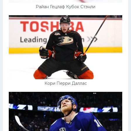
Райан Гецлаф Кубок Стэнли
Кори Перри Даллас