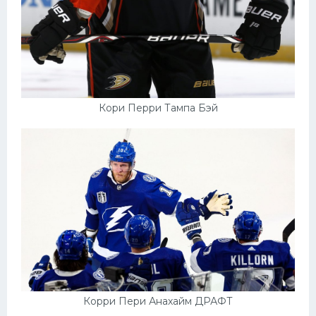
Кори Перри Тампа Бэй
Корри Пери Анахайм ДРАФТ