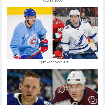
Кори Перри
Сергачев хоккеист