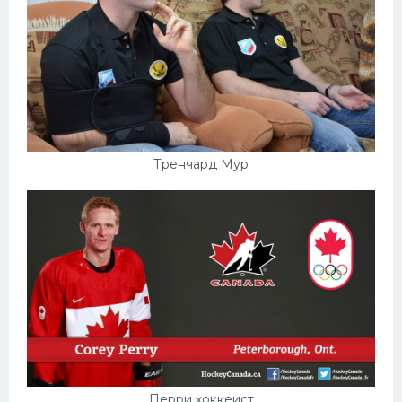
Тренчард Мур
Перри хоккеист