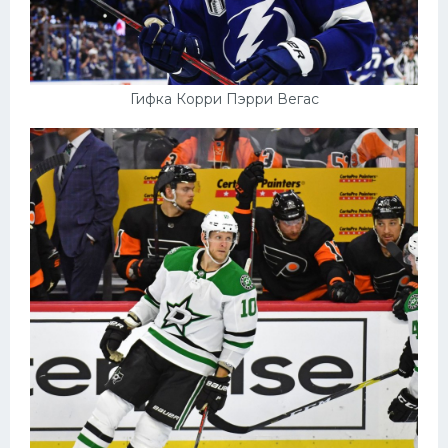
Гифка Корри Пэрри Вегас