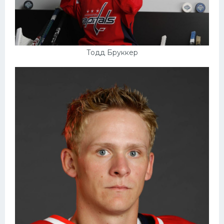
Тодд Бруккер