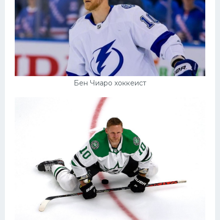
Бен Чиаро хоккеист