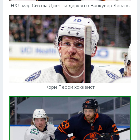
НХЛ мэр Сиэтла Дженни деркан о Ванкувер Кенакс
Кори Перри хоккеист