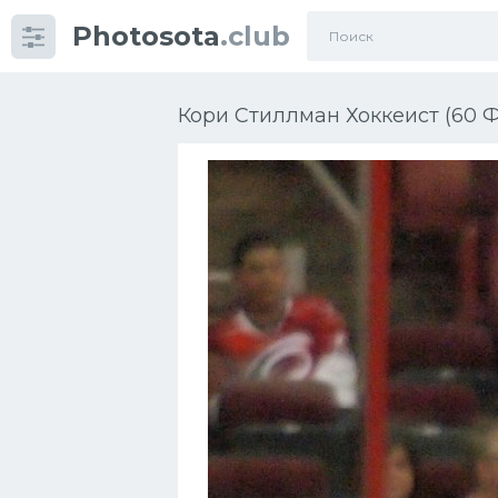
Photosota
.club
Категории
Фото
Кори Стиллман Хоккеист (60 Ф
Еще картинки...
Футбол
Баскетбол
Хоккей
Велогонки
Конькобежный спорт
Тренажеры
Интерьер квартиры