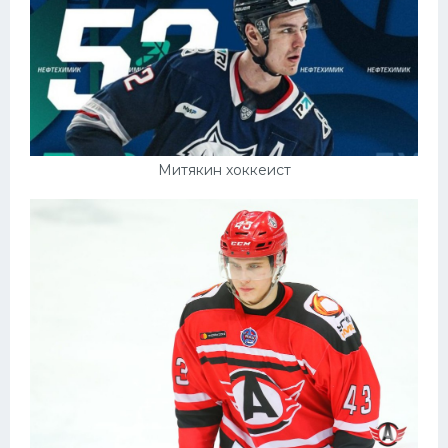
Митякин хоккеист