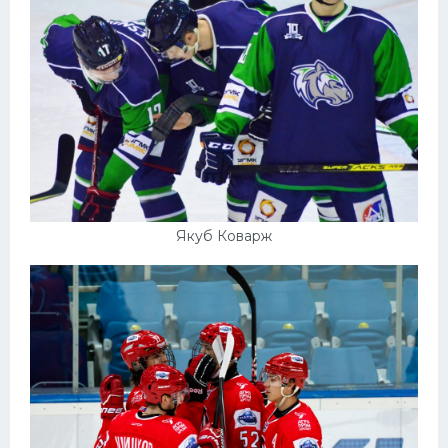
Якуб Коварж