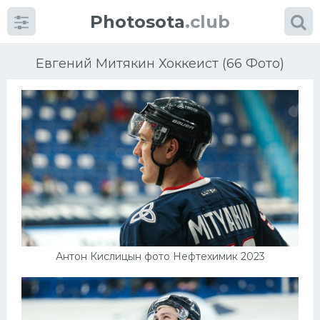
Photosota
.club
Евгений Митякин Хоккеист (66 Фото)
Категории
Фото
Еще картинки...
Футбол
Антон Кислицын фото Нефтехимик 2023
Баскетбол
Хоккей
Велогонки