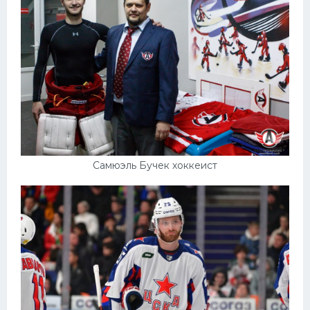
Самюэль Бучек хоккеист