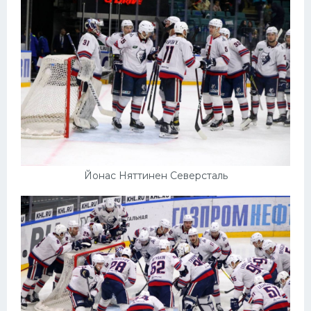
Йонас Няттинен Северсталь