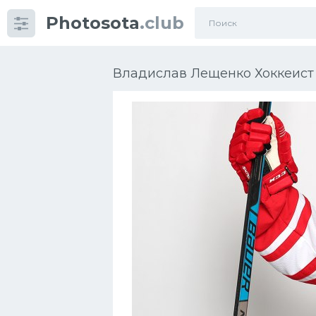
Photosota
.club
Категории
Фото
Владислав Лещенко Хоккеист 
Еще картинки...
Футбол
Баскетбол
Хоккей
Велогонки
Конькобежный спорт
Тренажеры
Интерьер квартиры