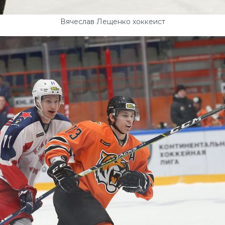
Вячеслав Лещенко хоккеист