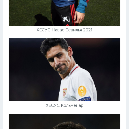
ХЕСУС Навас Севилья 2021
ХЕСУС Кольменар