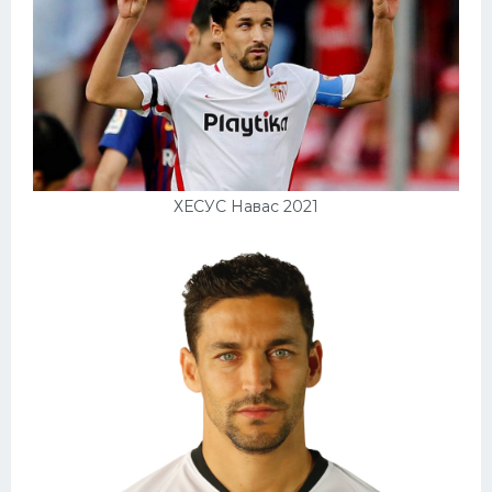
ХЕСУС Навас 2021