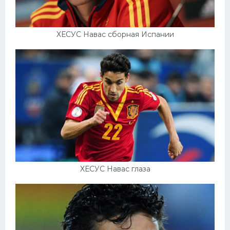
ХЕСУС Навас сборная Испании
ХЕСУС Навас глаза