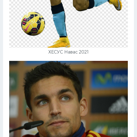
ХЕСУС Навас 2021