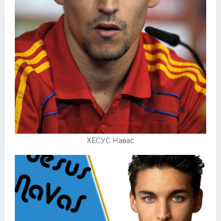
ХЕСУС Навас