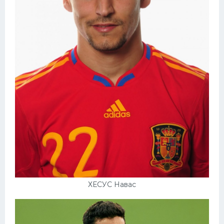
ХЕСУС Навас