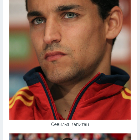
Севилья Капитан