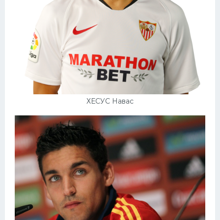
ХЕСУС Навас