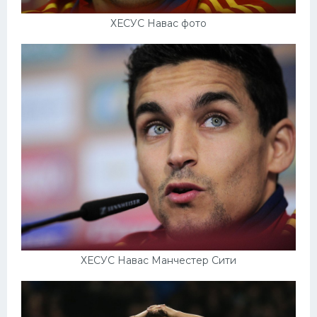
ХЕСУС Навас фото
ХЕСУС Навас Манчестер Сити