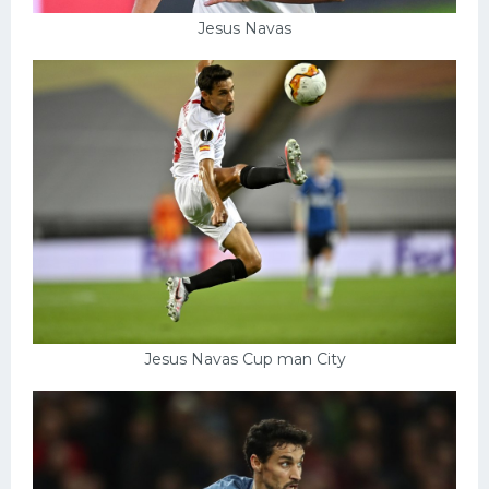
Jesus Navas
Jesus Navas Cup man City