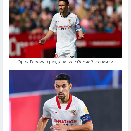
Эрик Гарсия в раздевалке сборной Испании