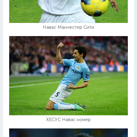
Навас Манчестер Сити
ХЕСУС Навас номер