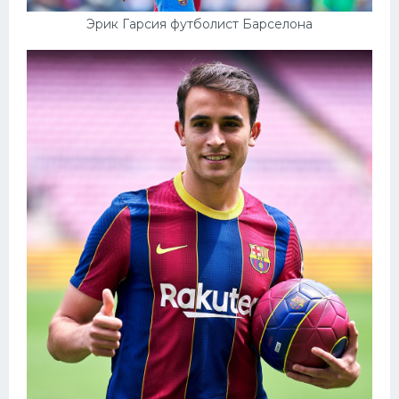
Эрик Гарсия футболист Барселона