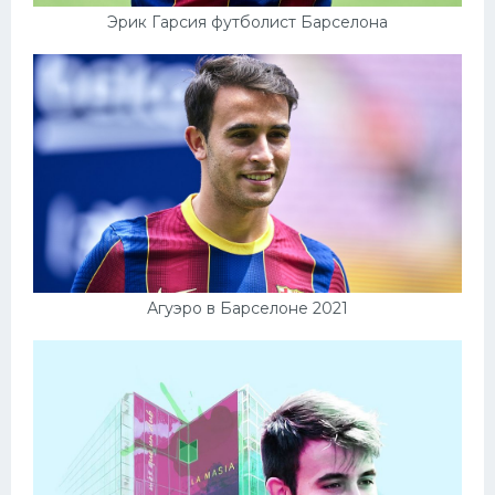
Эрик Гарсия футболист Барселона
Агуэро в Барселоне 2021