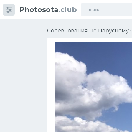
Photosota
.club
Категории
Фото
Соревнования По Парусному С
Еще картинки...
Футбол
Баскетбол
Хоккей
Велогонки
Конькобежный спорт
Тренажеры
Интерьер квартиры