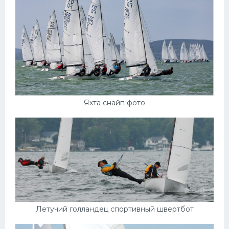
Яхта снайп фото
Летучий голландец спортивный швертбот