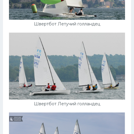
Швертбот Летучий голландец
Швертбот Летучий голландец