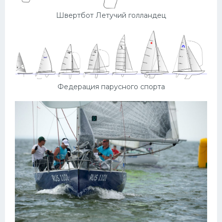
Швертбот Летучий голландец
Федерация парусного спорта