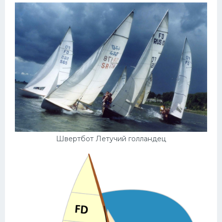
Швертбот Летучий голландец