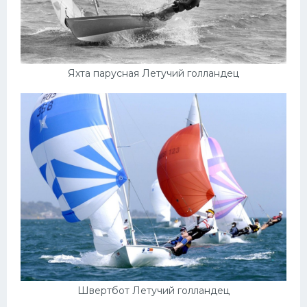
Яхта парусная Летучий голландец
Швертбот Летучий голландец