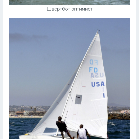
Швертбот оптимист