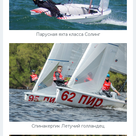
Парусная яхта класса Солинг
Спинакергик Летучий голландец