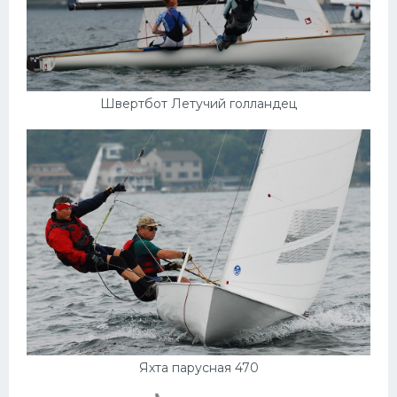
Швертбот Летучий голландец
Яхта парусная 470