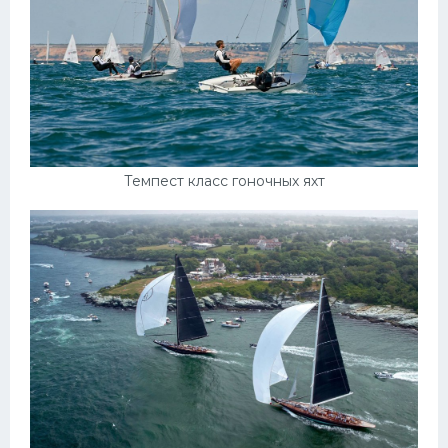
Темпест класс гоночных яхт