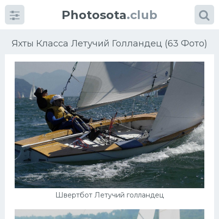
Photosota
.club
Яхты Класса Летучий Голландец (63 Фото)
Категории
Фото
Еще картинки...
Футбол
Баскетбол
Швертбот Летучий голландец
Хоккей
Велогонки