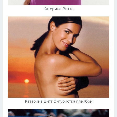
Катерина Витте
Катарина Витт фигуристка плэйбой