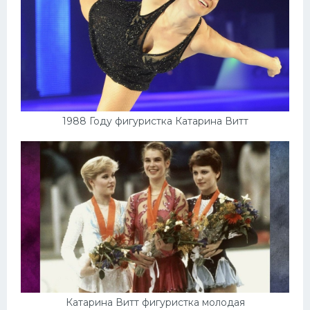
1988 Году фигуристка Катарина Витт
Катарина Витт фигуристка молодая