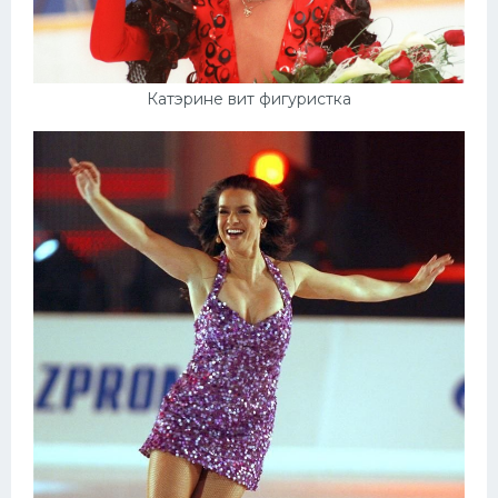
Катэрине вит фигуристка