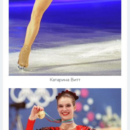
Конькобежный спорт
Тренажеры
Интерьер квартиры
Катарина Витт