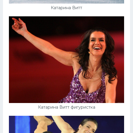
Катарина Витт
Катарина Витт фигуристка