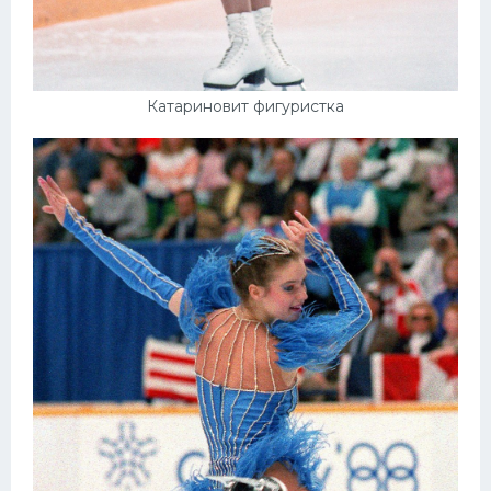
Катариновит фигуристка