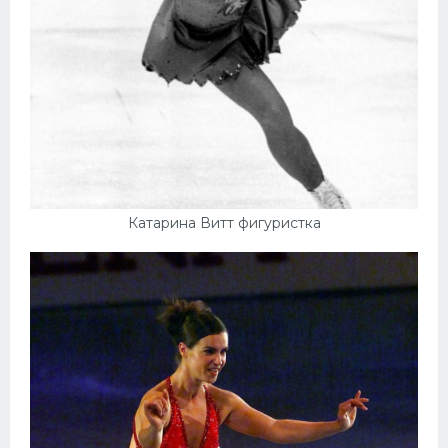
Катарина Витт фигуристка