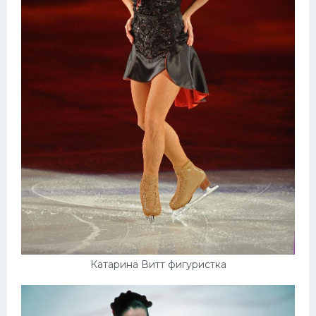
Катарина Витт фигуристка