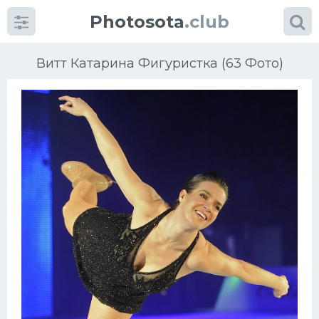
Photosota
.club
Витт Катарина Фигуристка (63 Фото)
Категории
Фото
Еще картинки...
Футбол
Баскетбол
Хоккей
Велогонки