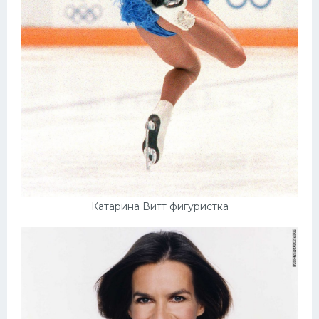
Катарина Витт фигуристка