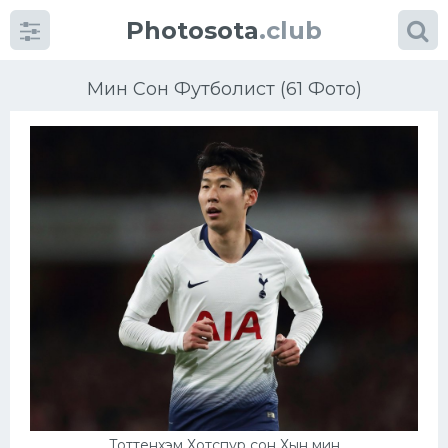
Photosota
.club
Мин Сон Футболист (61 Фото)
Категории
Фото
Еще картинки...
Футбол
Баскетбол
Хоккей
Тоттенхэм Хотспур сон Хын мин
Велогонки