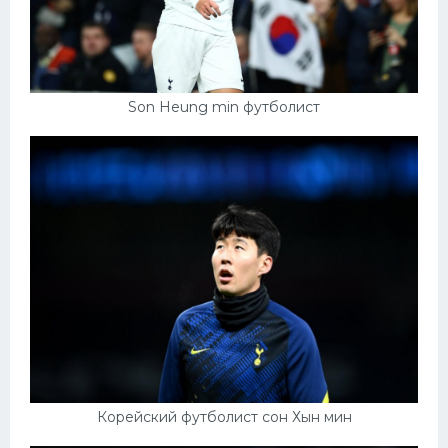
Son Heung min футболист
Корейский футболист сон Хын мин