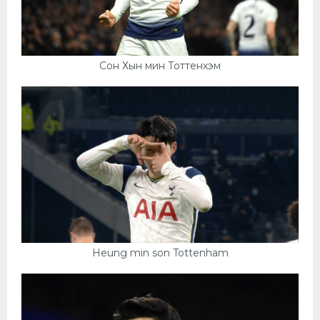
Сон Хын мин Тоттенхэм
Heung min son Tottenham