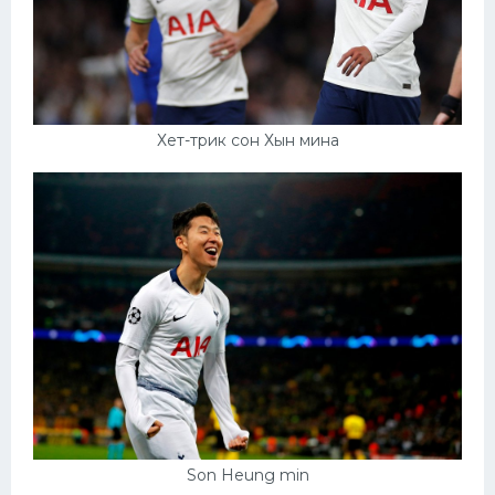
Хет-трик сон Хын мина
Son Heung min