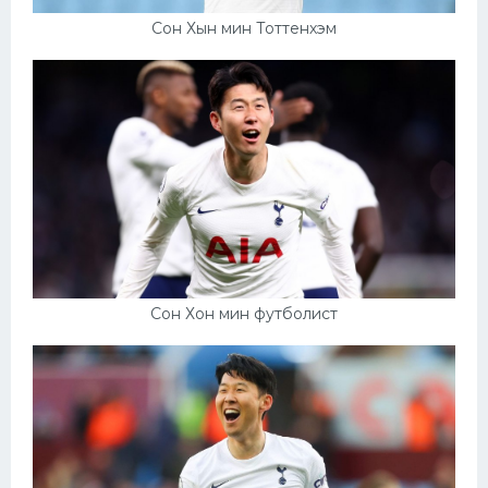
Сон Хын мин Тоттенхэм
Сон Хон мин футболист