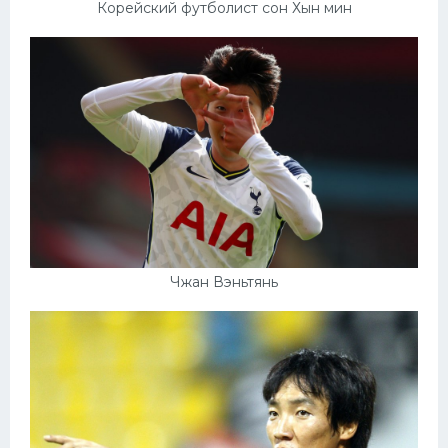
Корейский футболист сон Хын мин
Чжан Вэньтянь