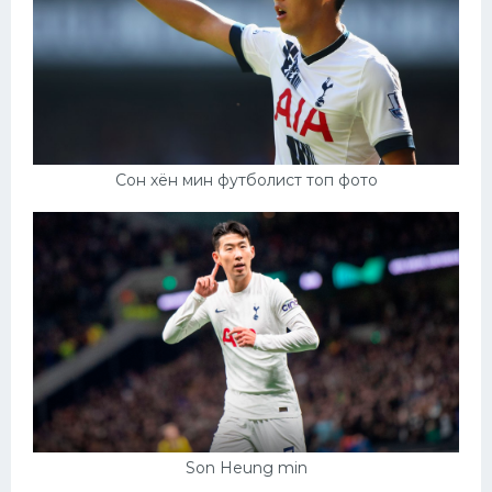
Сон хён мин футболист топ фото
Son Heung min