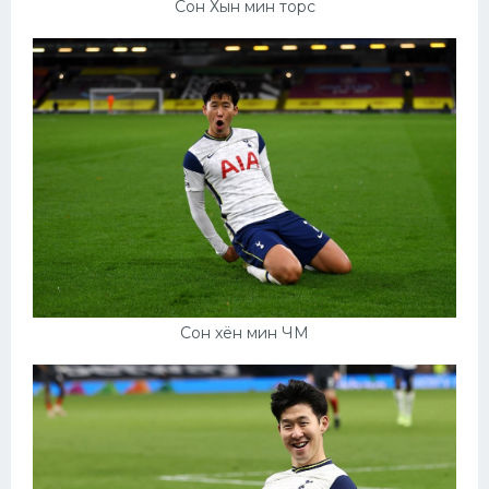
Сон Хын мин торс
Сон хён мин ЧМ