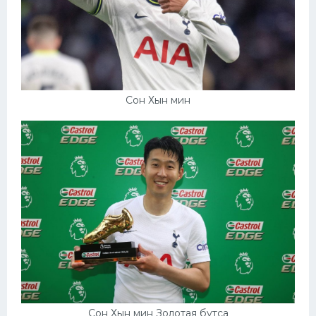
Сон Хын мин
Сон Хын мин Золотая бутса