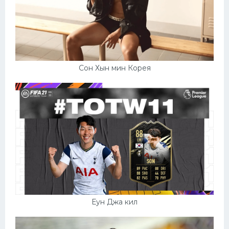
Сон Хын мин Корея
Еун Джа кил