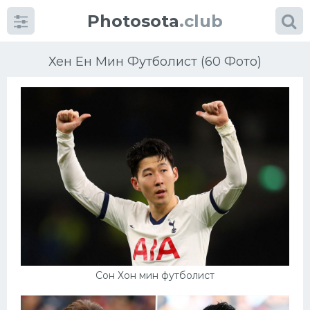
Photosota
.club
Хен Ен Мин Футболист (60 Фото)
Категории
Фото
Еще картинки...
Футбол
Баскетбол
Сон Хон мин футболист
Хоккей
Велогонки