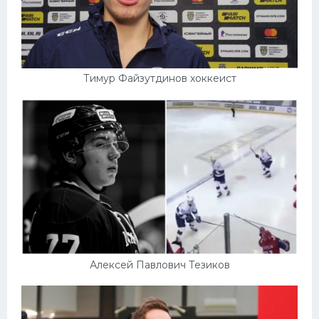
Тимур Файзутдинов хоккеист
Алексей Павлович Тезиков