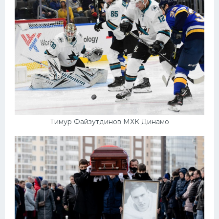
Тимур Файзутдинов МХК Динамо