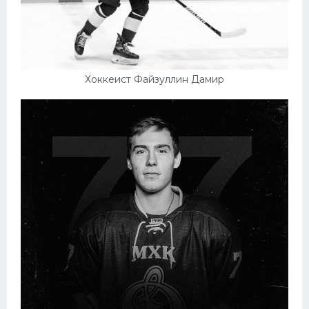
Хоккеист Файзуллин Дамир