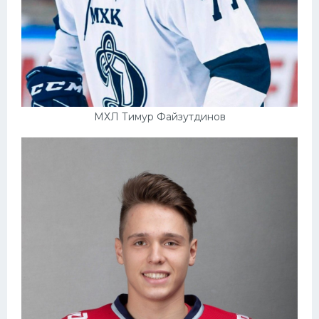
МХЛ Тимур Файзутдинов