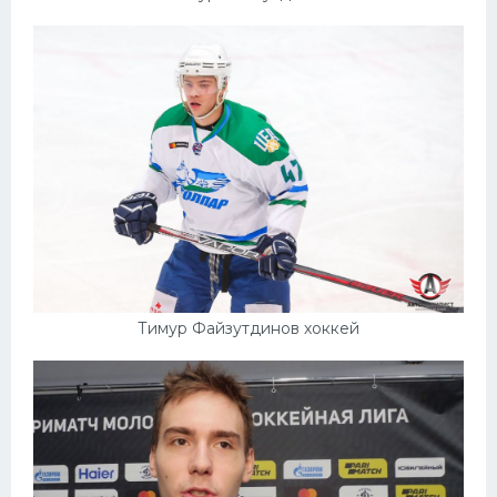
Тимур Файзутдинов хоккей