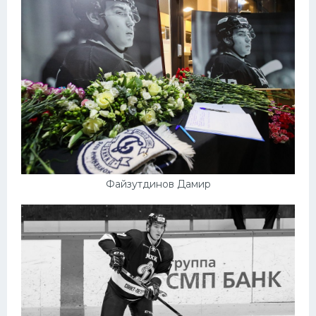
Файзутдинов Дамир