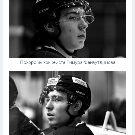
Похороны хоккеиста Тимура Файзутдинова