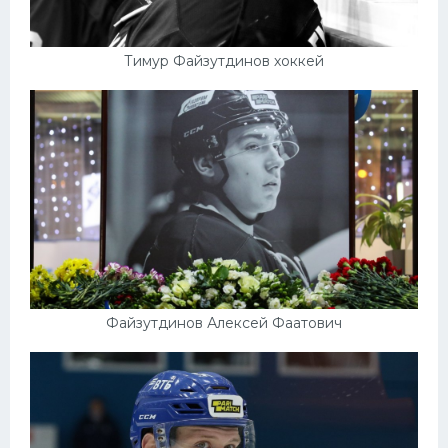
Тимур Файзутдинов хоккей
Файзутдинов Алексей Фаатович