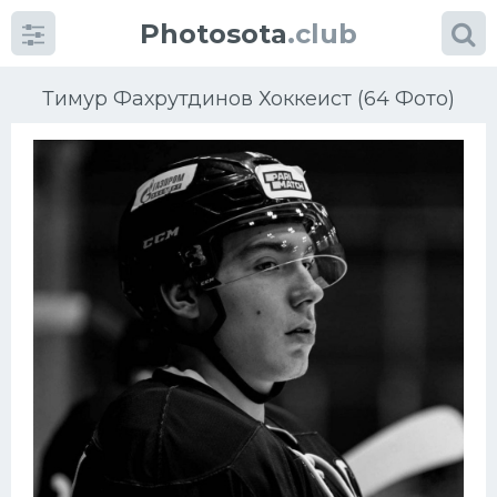
Photosota
.club
Тимур Фахрутдинов Хоккеист (64 Фото)
Категории
Фото
Еще картинки...
Футбол
Баскетбол
Хоккей
Велогонки