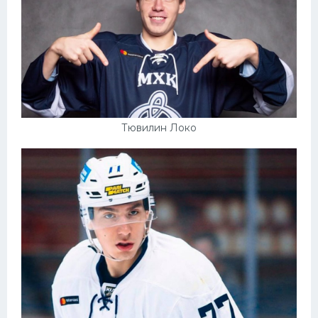
Тювилин Локо