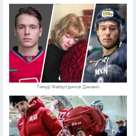
Тимур Файзутдинов Динамо