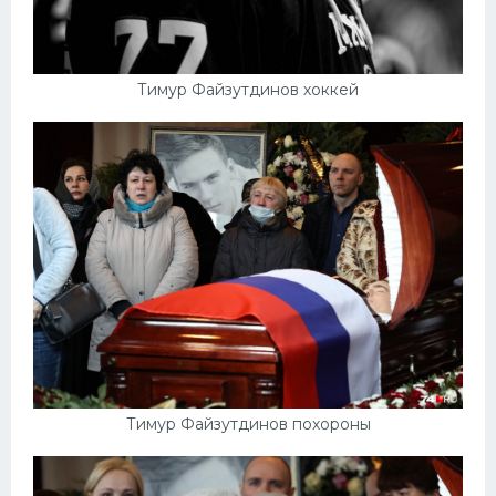
Конькобежный спорт
Тренажеры
Тимур Файзутдинов хоккей
Интерьер квартиры
Тимур Файзутдинов похороны