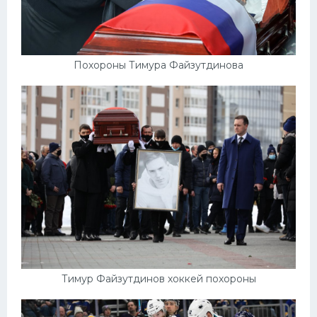
Похороны Тимура Файзутдинова
Тимур Файзутдинов хоккей похороны