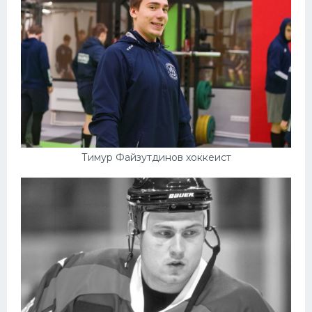
Тимур Файзутдинов хоккеист