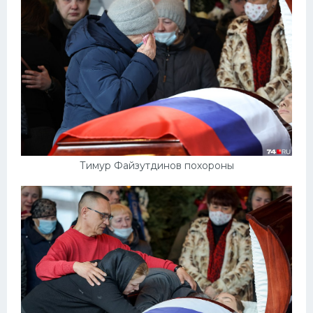
Тимур Файзутдинов похороны