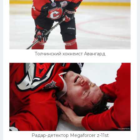
Толчинский хоккеист Авангард
Радар-детектор Megaforcer z-11st