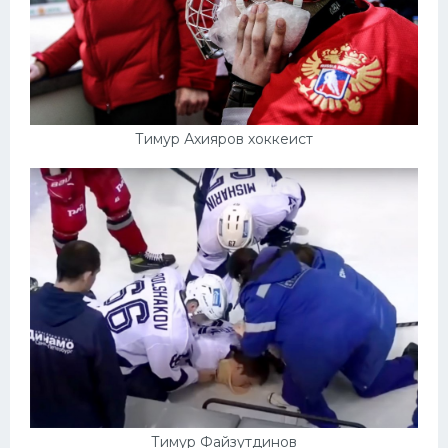
Тимур Ахияров хоккеист
Тимур Файзутдинов