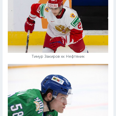
Тимур Закиров хк Нефтяник