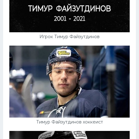
Игрок Тимур Файзутдинов
Тимур Файзутдинов хоккеист