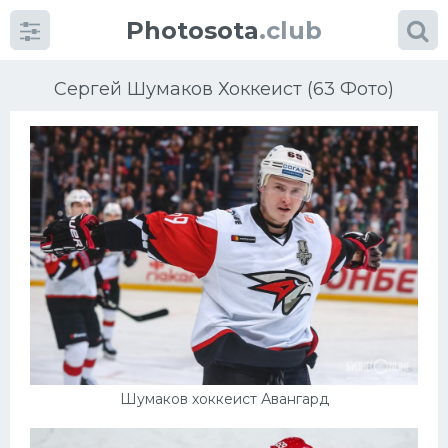
Photosota
.club
Сергей Шумаков Хоккеист (63 Фото)
Категории
Фото
Еще картинки...
Футбол
Баскетбол
Шумаков хоккеист Авангард
Хоккей
Велогонки