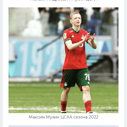
Максим Мухин ЦСКА сезона 2022