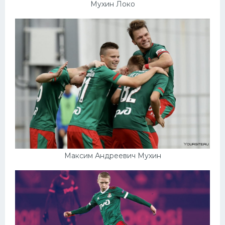
Мухин Локо
Максим Андреевич Мухин