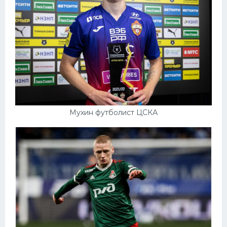
Мухин футболист ЦСКА