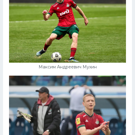
Максим Андреевич Мухин