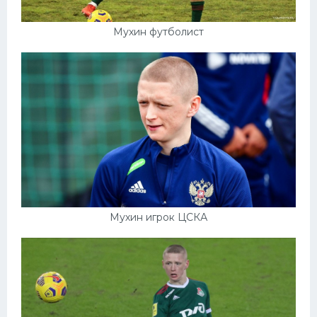
Мухин футболист
Мухин игрок ЦСКА