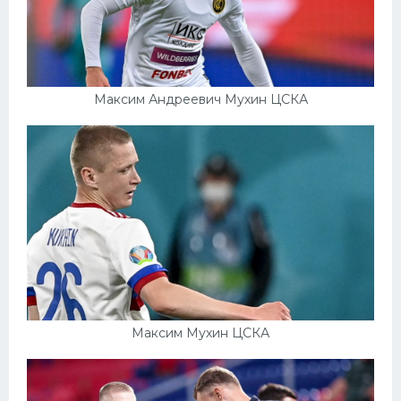
Максим Андреевич Мухин ЦСКА
Максим Мухин ЦСКА