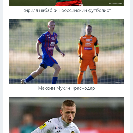
Кирилл набабкин российский футболист
Максим Мухин Краснодар