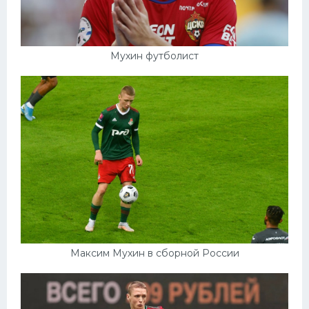
Мухин футболист
Максим Мухин в сборной России