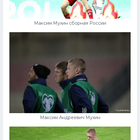
Максим Мухин сборная России
Максим Андреевич Мухин