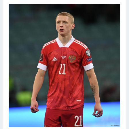
Конькобежный спорт
Тренажеры
Интерьер квартиры