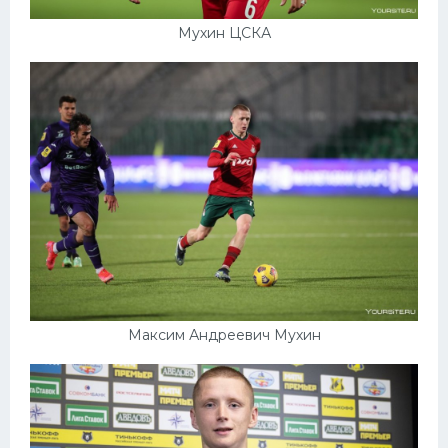
Мухин ЦСКА
Максим Андреевич Мухин