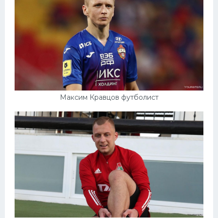
Максим Кравцов футболист