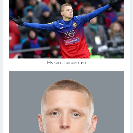
Мухин Локомотив