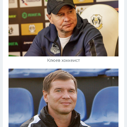
Конькобежный спорт
Тренажеры
Интерьер квартиры
Клюев хоккеист