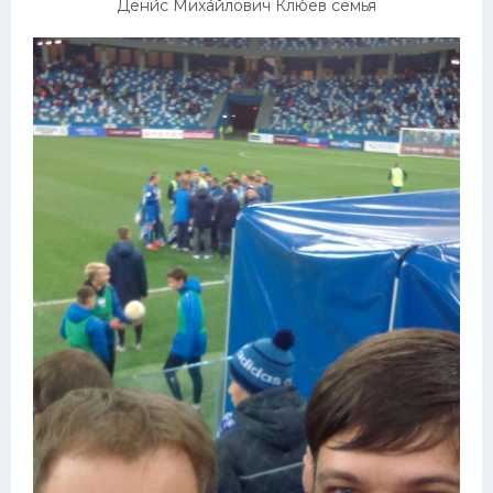
Дени́с Миха́йлович Клю́ев семья