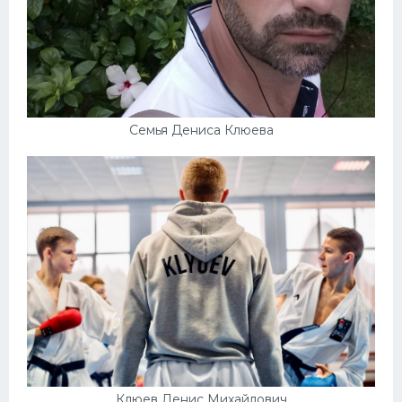
Семья Дениса Клюева
Клюев Денис Михайлович