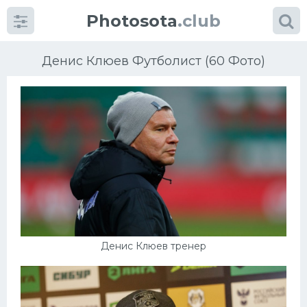
Photosota
.club
Денис Клюев Футболист (60 Фото)
Категории
Фото
Еще картинки...
Футбол
Денис Клюев тренер
Баскетбол
Хоккей
Велогонки