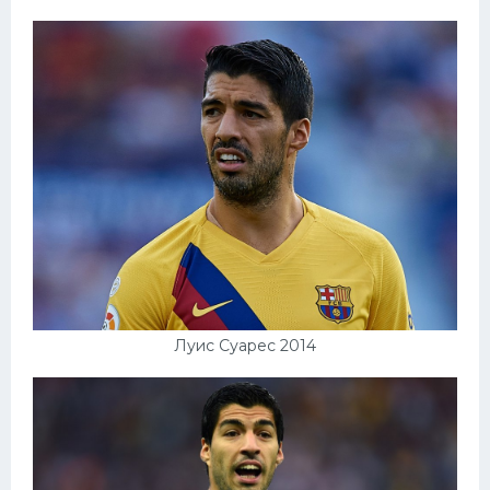
Луис Суарес 2014