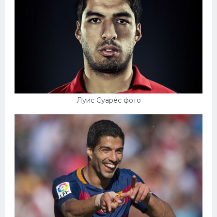
Луис Суарес фото