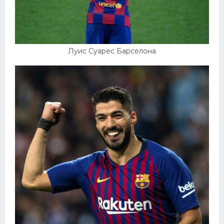
Луис Суарес Барселона