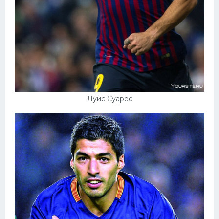
Луис Суарес