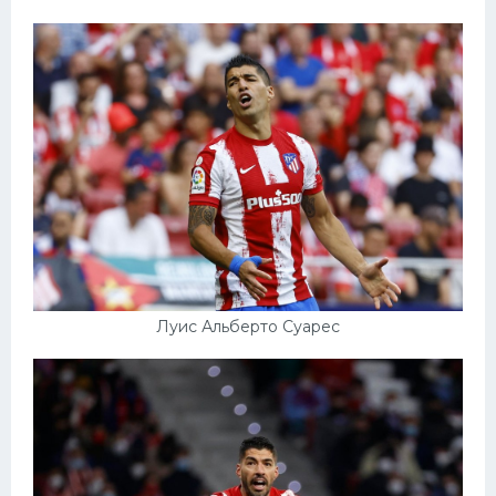
Луис Альберто Суарес