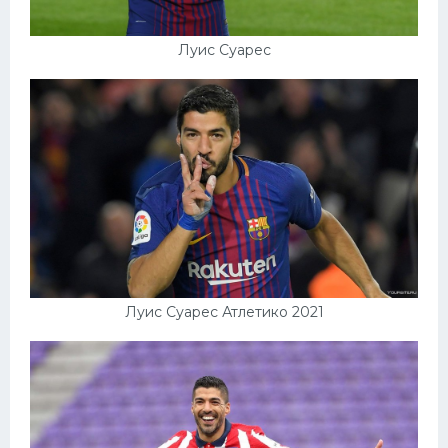
Луис Суарес
Луис Суарес Атлетико 2021