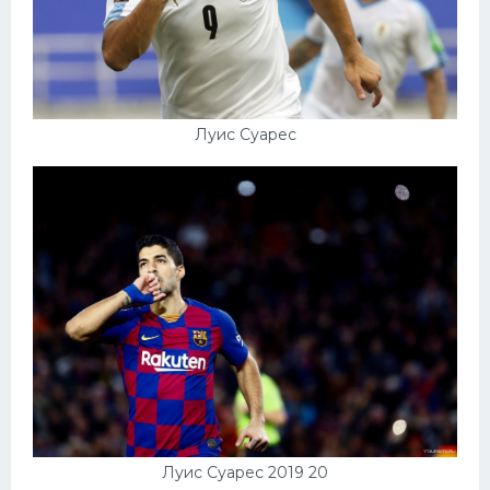
Луис Суарес
Луис Суарес 2019 20