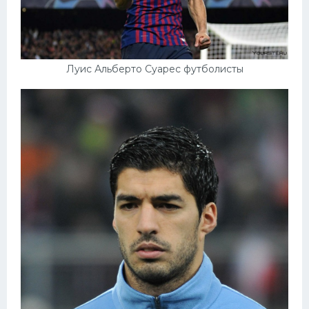
Луис Альберто Суарес футболисты