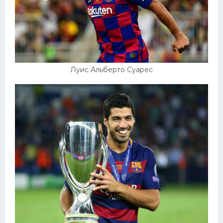
Луис Альберто Суарес