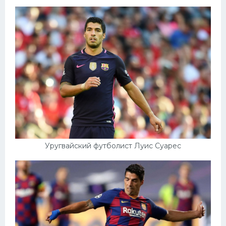
Уругвайский футболист Луис Суарес