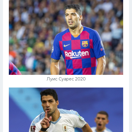
Луис Суарес 2020