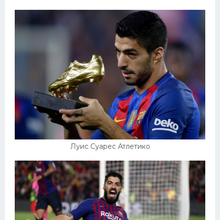
Луис Суарес Атлетико