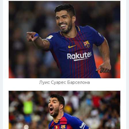
Луис Суарес Барселона