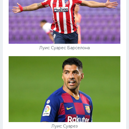
Луис Суарес Барселона
Луис Суарез