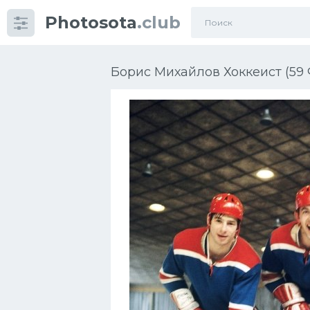
Photosota
.club
Категории
Фото
Борис Михайлов Хоккеист (59 
Еще картинки...
Футбол
Баскетбол
Хоккей
Велогонки
Конькобежный спорт
Тренажеры
Интерьер квартиры