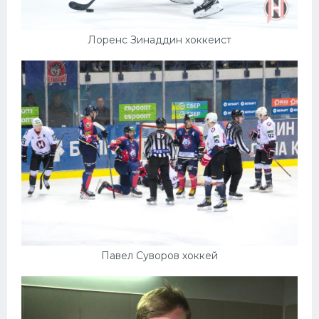
Лоренс Зинаддин хоккеист
Павел Суворов хоккей