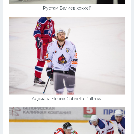
Рустам Валиев хоккей
Адриана Чечик Gabriella Paltrova