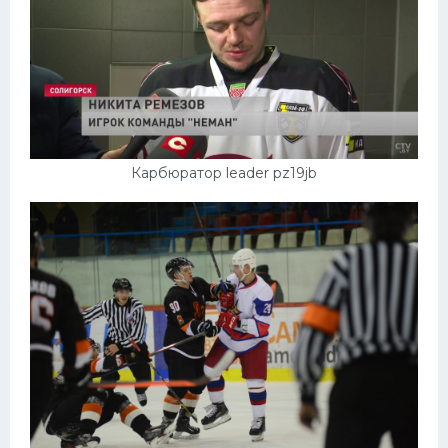
Карбюратор leader pz19jb