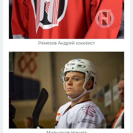
Ремезов Андрей хоккеист
Мильчаков Никита