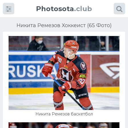
Photosota
.club
Никита Ремезов Хоккеист (65 Фото)
Категории
Фото
Еще картинки...
Футбол
Баскетбол
Никита Ремезов баскетбол
Хоккей
Велогонки