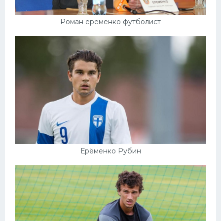
Роман ерёменко футболист
Ерёменко Рубин