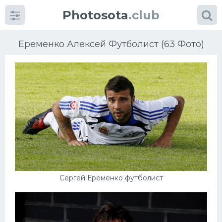
Photosota
.club
Еременко Алексей Футболист (63 Фото)
Категории
Фото
Еще картинки...
Футбол
Сергей Еременко футболист
Баскетбол
Хоккей
Велогонки