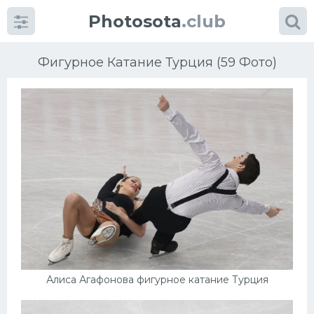
Photosota
.club
Фигурное Катание Турция (59 Фото)
Категории
Фото
Еще картинки...
Футбол
Баскетбол
Алиса Агафонова фигурное катание Турция
Хоккей
Велогонки