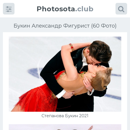
Photosota
.club
Букин Александр Фигурист (60 Фото)
Категории
Фото
Еще картинки...
Футбол
Баскетбол
Степанова Букин 2021
Хоккей
Велогонки