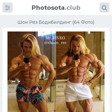
Photosota
.club
Шон Рез Бодибилдинг (64 Фото)
Категории
Фото
Еще картинки...
Футбол
Баскетбол
Хоккей
Велогонки