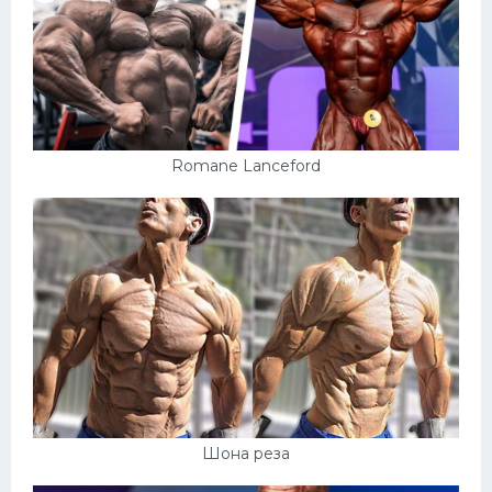
Romane Lanceford
Шона реза