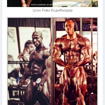
Шон Ривз бодибилдер