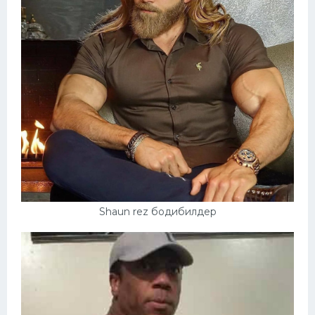
Shaun rez бодибилдер