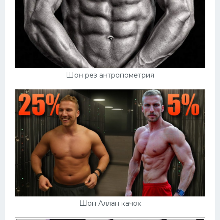
Шон рез антропометрия
Шон Аллан качок