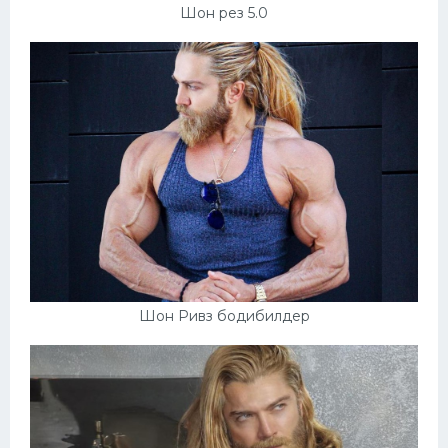
Шон рез 5.0
Шон Ривз бодибилдер