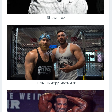
Shawn rez
Шон Пинерр наёмник