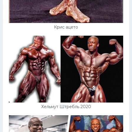
Крис ацето
Хельмут Штребль 2020