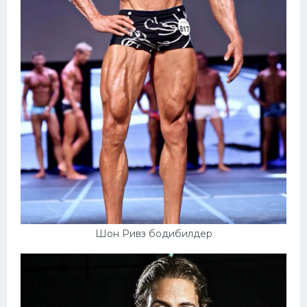
Шон Ривз бодибилдер