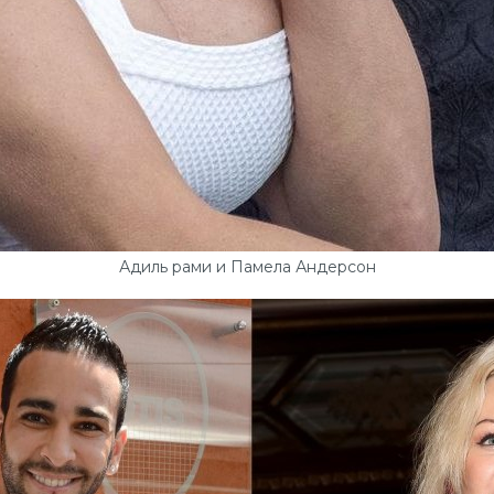
Адиль рами и Памела Андерсон