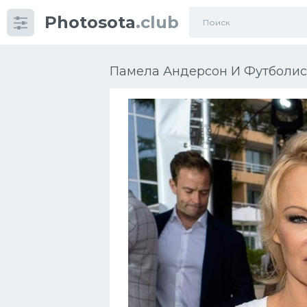
Photosota
.club
Категории
Фото
Памела Андерсон И Футболист
Еще картинки...
Футбол
Баскетбол
Хоккей
Велогонки
Конькобежный спорт
Тренажеры
Интерьер квартиры