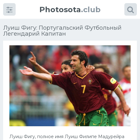
Photosota
.club
Луиш Фигу: Португальский Футбольный
Легендарий Капитан
Категории
Фото
Еще картинки...
Футбол
Баскетбол
Хоккей
Луиш Фигу, полное имя Луиш Филипе Мадурейра
Велогонки