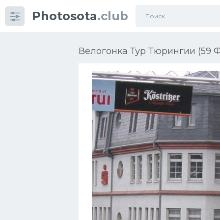
Photosota
.club
Категории
Фото
Велогонка Тур Тюрингии (59 Ф
Еще картинки...
Футбол
Баскетбол
Хоккей
Велогонки
Конькобежный спорт
Тренажеры
Интерьер квартиры