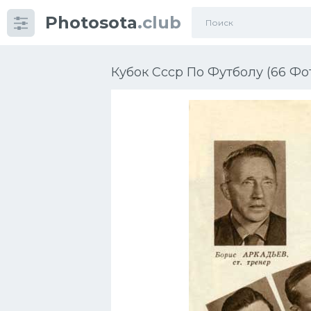
Photosota
.club
Категории
Фото
Кубок Ссср По Футболу (66 Фо
Еще картинки...
Футбол
Баскетбол
Хоккей
Велогонки
Конькобежный спорт
Тренажеры
Интерьер квартиры