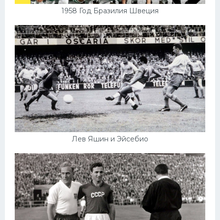
1958 Год Бразилия Швеция
Лев Яшин и Эйсебио