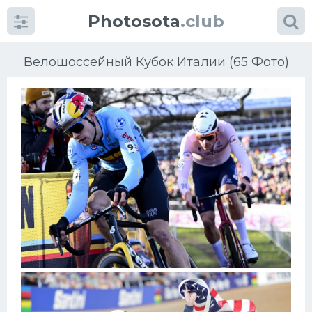
Photosota
.club
Велошоссейный Кубок Италии (65 Фото)
Категории
Фото
Еще картинки...
Футбол
Баскетбол
Хоккей
Велогонки