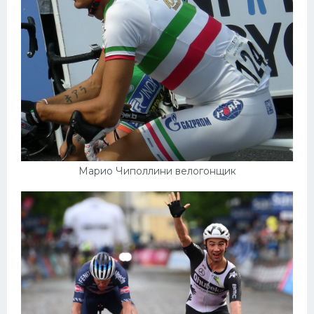
Марио Чиполлини велогонщик