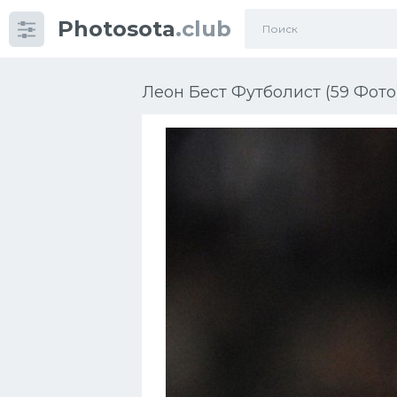
Photosota
.club
Категории
Фото
Леон Бест Футболист (59 Фото
Еще картинки...
Футбол
Баскетбол
Хоккей
Велогонки
Конькобежный спорт
Тренажеры
Интерьер квартиры