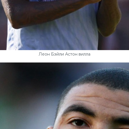
Леон Бэйли Астон вилла