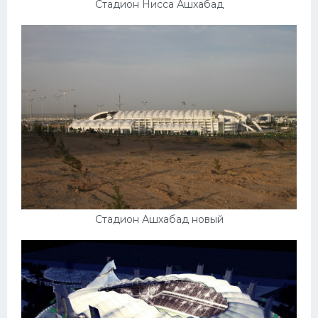
Стадион Нисса Ашхабад
Стадион Ашхабад новый