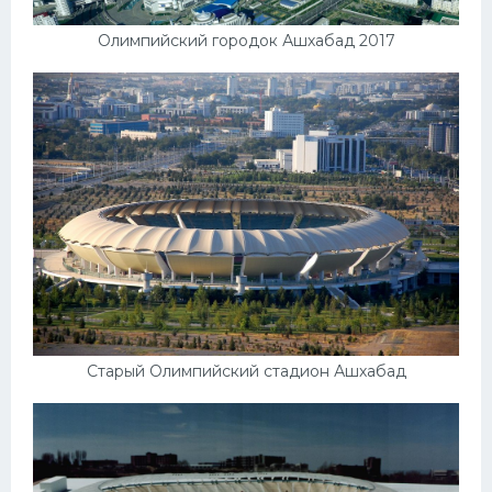
Олимпийский городок Ашхабад 2017
Старый Олимпийский стадион Ашхабад