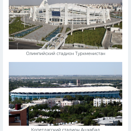
Олимпийский стадион Туркменистан
Копетдагский стадион Ашхабад