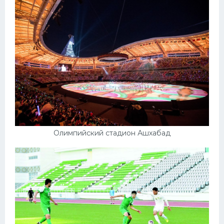
Олимпийский стадион Ашхабад