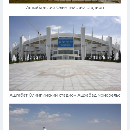
Ашхабадский Олимпийский стадион
Ашгабат Олимпийский стадион Ашхабад монорельс