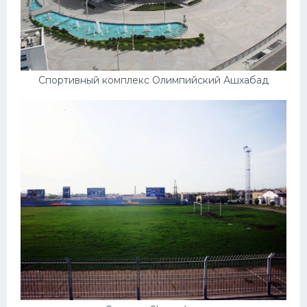
Спортивный комплекс Олимпийский Ашхабад