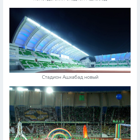
Стадион Ашхабад новый