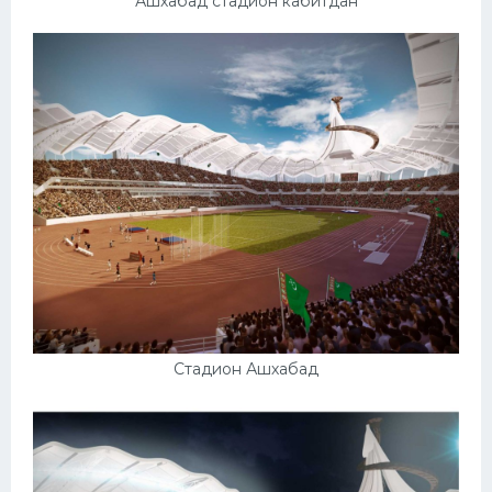
Ашхабад стадион кабитдан
Стадион Ашхабад