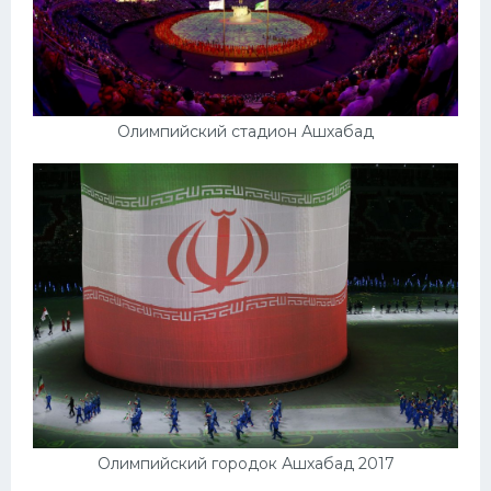
Олимпийский стадион Ашхабад
Олимпийский городок Ашхабад 2017