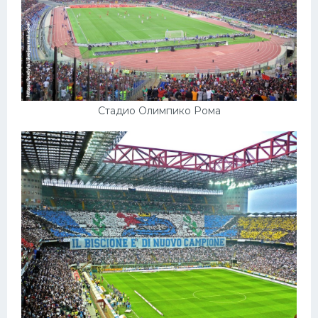
Стадио Олимпико Рома