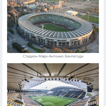
Конькобежный спорт
Тренажеры
Интерьер квартиры
Стадион Марк-Антонио Бентегоди