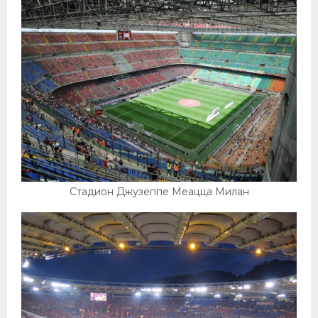
Стадион Джузеппе Меацца Милан