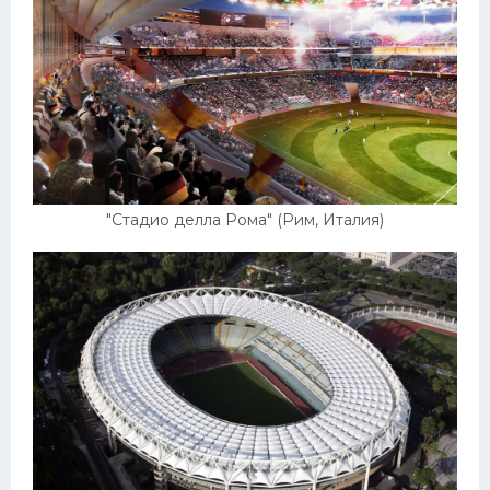
"Стадио делла Рома" (Рим, Италия)