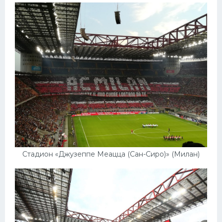
Стадион «Джузеппе Меацца (Сан-Сиро)» (Милан)