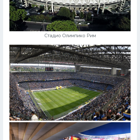
Стадио Олимпико Рим