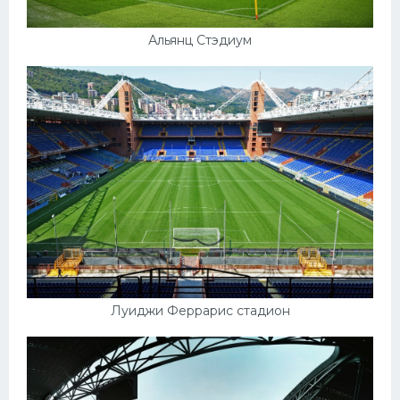
Альянц Стэдиум
Луиджи Феррарис стадион