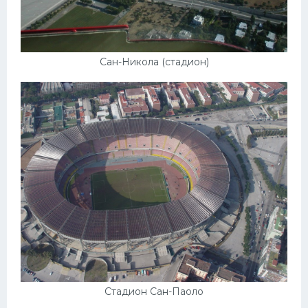
Сан-Никола (стадион)
Стадион Сан-Паоло