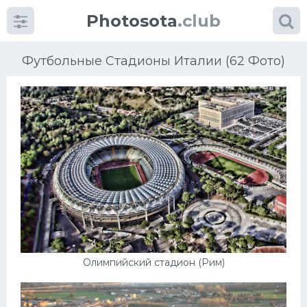
Photosota
.club
Футбольные Стадионы Италии (62 Фото)
Категории
Фото
Еще картинки...
Футбол
Баскетбол
Олимпийский стадион (Рим)
Хоккей
Велогонки