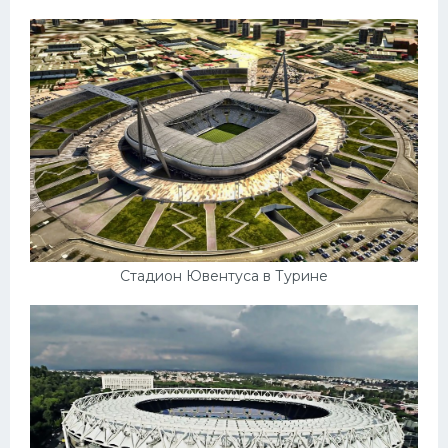
Стадион Ювентуса в Турине