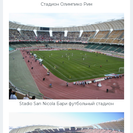
Стадион Олимпико Рим
Stadio San Nicola Бари футбольный стадион