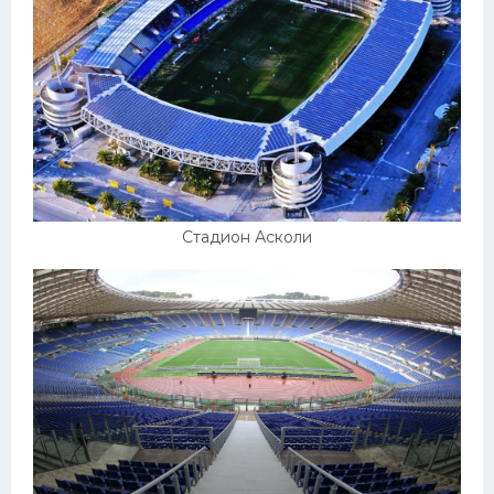
Стадион Асколи