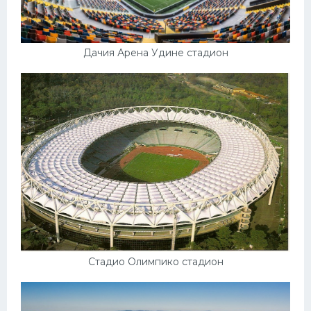
Дачия Арена Удине стадион
Стадио Олимпико стадион