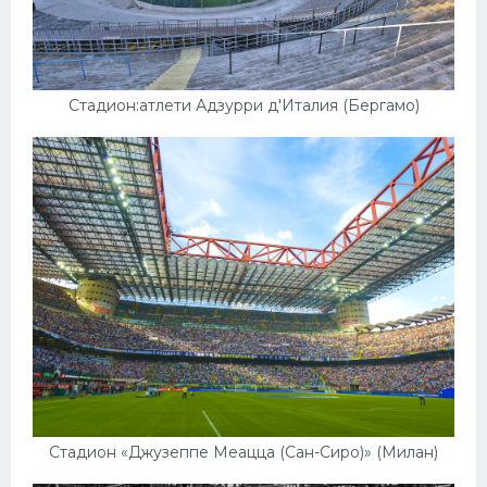
Стадион:атлети Адзурри д'Италия (Бергамо)
Стадион «Джузеппе Меацца (Сан-Сиро)» (Милан)