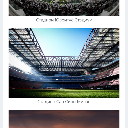
Стадион Ювентус Стэдиум
Стадион Сан Сиро Милан