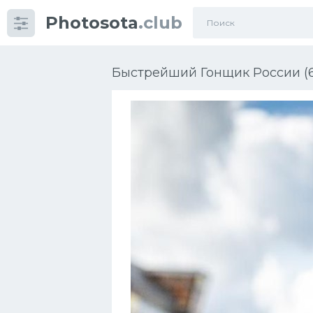
Photosota
.club
Категории
Фото
Быстрейший Гонщик России (6
Еще картинки...
Футбол
Баскетбол
Хоккей
Велогонки
Конькобежный спорт
Тренажеры
Интерьер квартиры