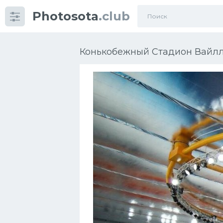
Photosota
.club
Категории
Фото
Конькобежный Стадион Вайлла
Еще картинки...
Футбол
Баскетбол
Хоккей
Велогонки
Конькобежный спорт
Тренажеры
Интерьер квартиры