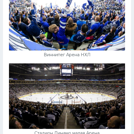
Виннипег Арена НХЛ
Стадион Динамо малая Арена