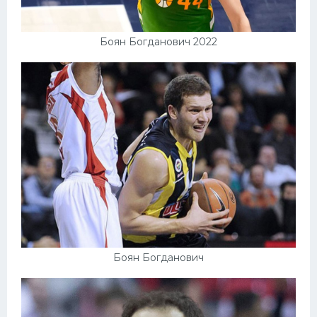
Боян Богданович 2022
Боян Богданович