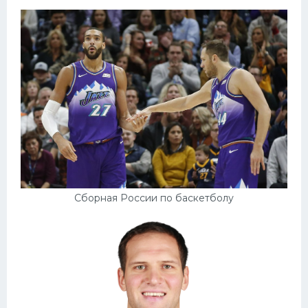
Сборная России по баскетболу