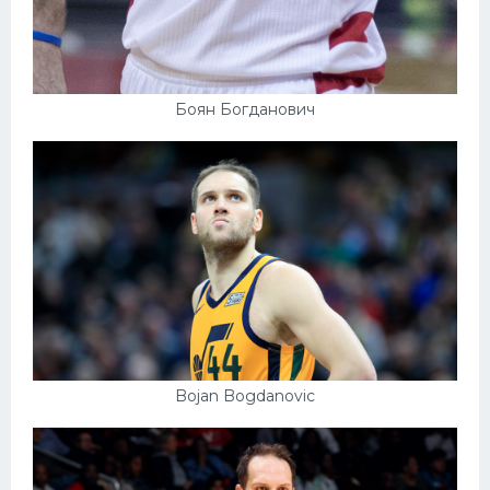
Боян Богданович
Bojan Bogdanovic