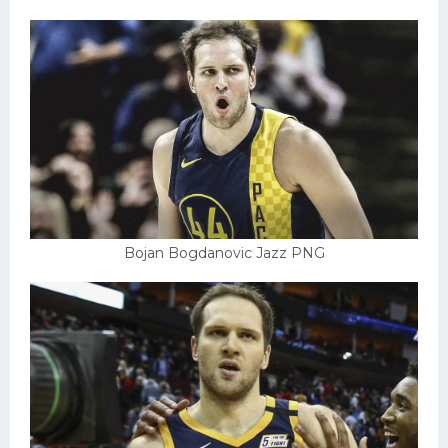
Bojan Bogdanovic Jazz PNG