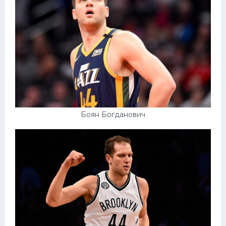
Боян Богданович