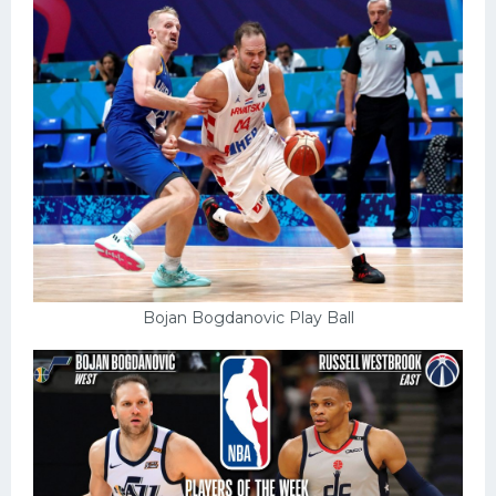
Bojan Bogdanovic Play Ball