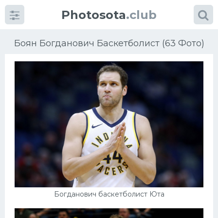
Photosota
.club
Боян Богданович Баскетболист (63 Фото)
Категории
Фото
Еще картинки...
Футбол
Баскетбол
Богданович баскетболист Юта
Хоккей
Велогонки