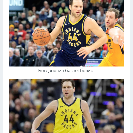
Богданович баскетболист