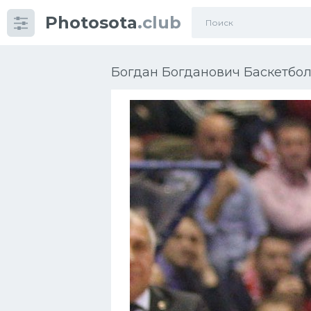
Photosota
.club
Категории
Фото
Богдан Богданович Баскетбол
Еще картинки...
Футбол
Баскетбол
Хоккей
Велогонки
Конькобежный спорт
Тренажеры
Интерьер квартиры