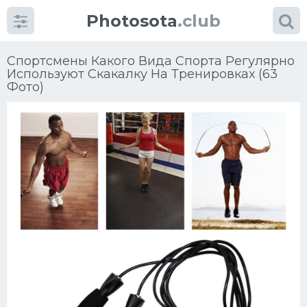
Photosota
.club
Спортсмены Какого Вида Спорта Регулярно
Используют Скакалку На Тренировках (63
Фото)
Категории
Фото
Еще картинки...
Футбол
Баскетбол
Хоккей
Велогонки