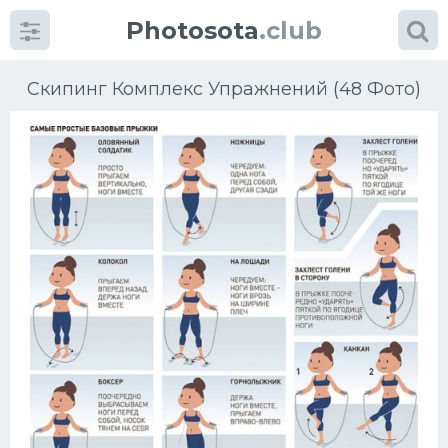
Photosota
.club
Скипинг Комплекс Упражнений (48 Фото)
Категории
Фото
Еще картинки...
Футбол
Баскетбол
Хоккей
Велогонки