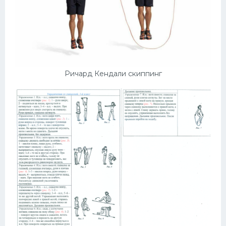
Ричард Кендали скиппинг