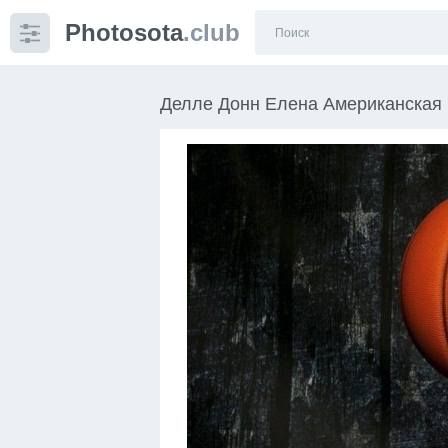
Photosota
.club
Категории
Фото
Делле Донн Елена Американская 
Еще картинки...
Футбол
Баскетбол
Хоккей
Велогонки
Конькобежный спорт
Тренажеры
Интерьер квартиры