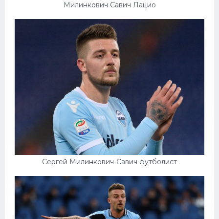
Милинкович Савич Лацио
Сергей Милинкович-Савич футболист