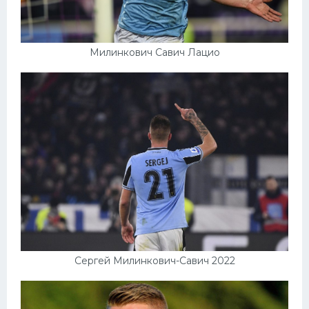
Милинкович Савич Лацио
Сергей Милинкович-Савич 2022