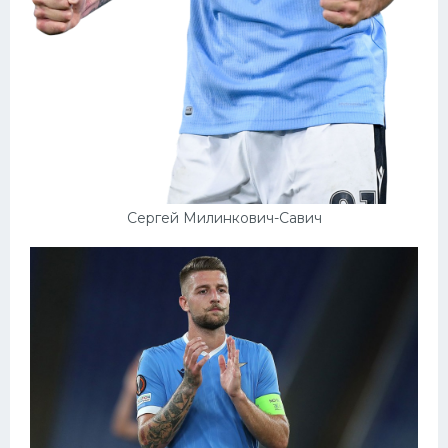
Сергей Милинкович-Савич