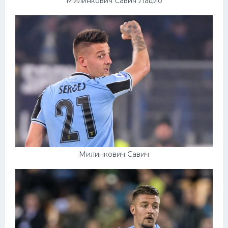
Милинкович Савич Лацио
Милинкович Савич