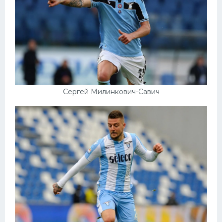
Сергей Милинкович-Савич