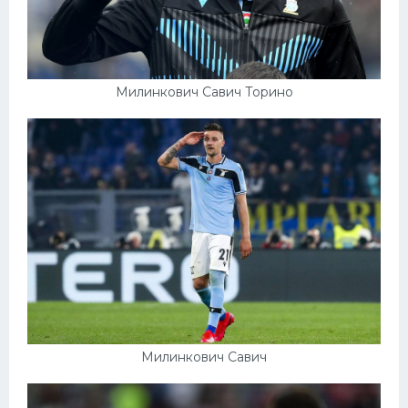
Милинкович Савич Торино
Милинкович Савич