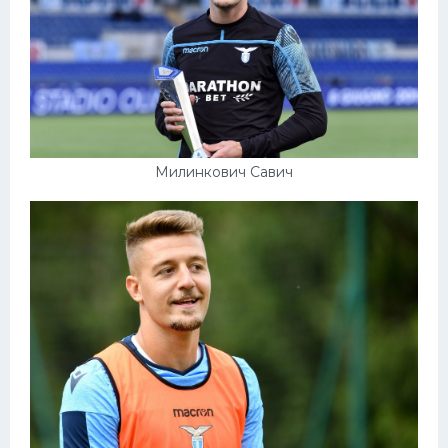
Милинкович Савич