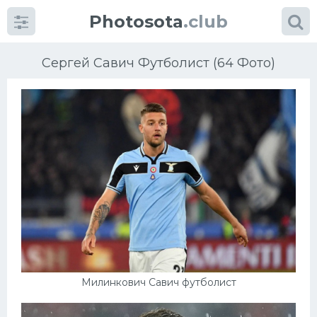
Photosota
.club
Сергей Савич Футболист (64 Фото)
Категории
Фото
Еще картинки...
Футбол
Баскетбол
Милинкович Савич футболист
Хоккей
Велогонки