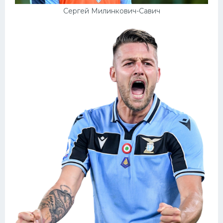
Сергей Милинкович-Савич