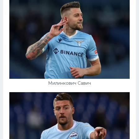
Милинкович Савич