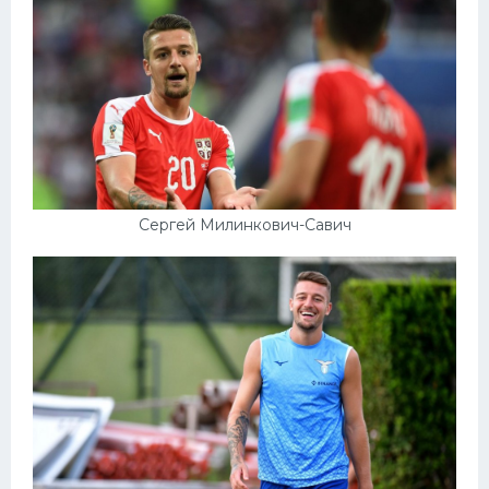
Сергей Милинкович-Савич