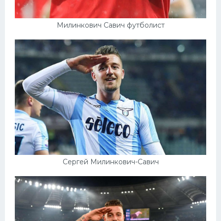
Милинкович Савич футболист
Сергей Милинкович-Савич