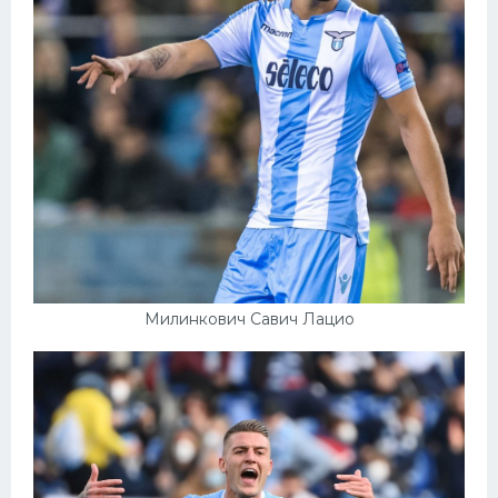
Милинкович Савич Лацио