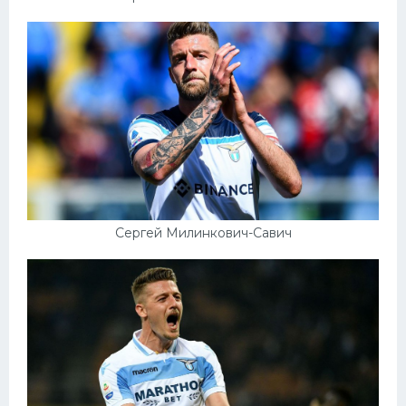
Сергей Милинкович-Савич