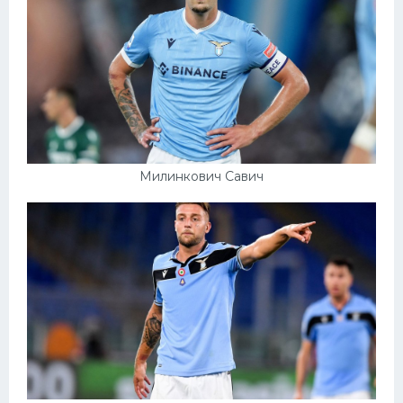
Милинкович Савич