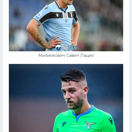
Милинкович Савич Лацио