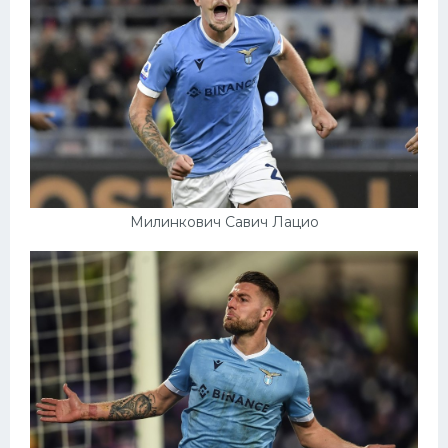
Милинкович Савич Лацио