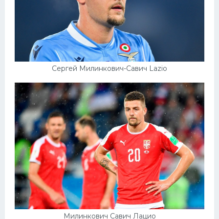
Сергей Милинкович-Савич Lazio
Милинкович Савич Лацио