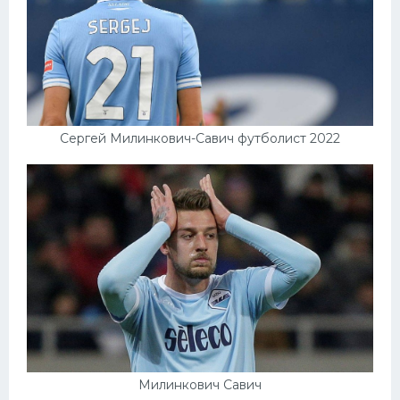
Сергей Милинкович-Савич футболист 2022
Милинкович Савич