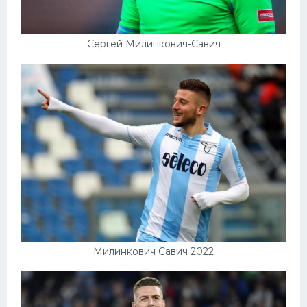
Сергей Милинкович-Савич
Милинкович Савич 2022