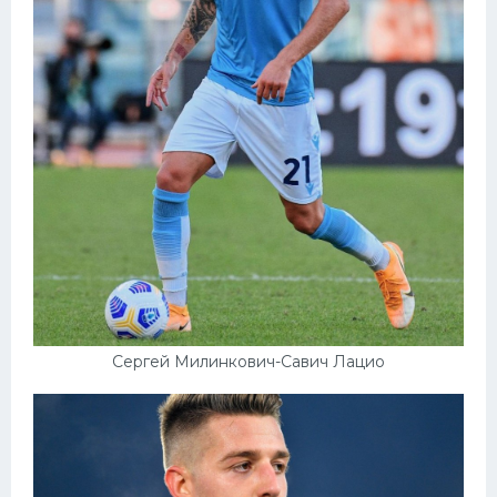
Сергей Милинкович-Савич Лацио