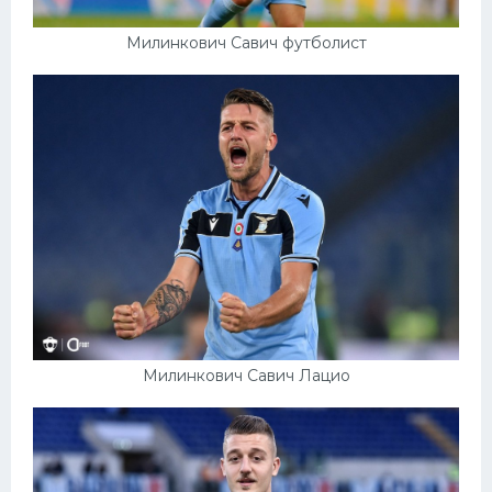
Милинкович Савич футболист
Милинкович Савич Лацио