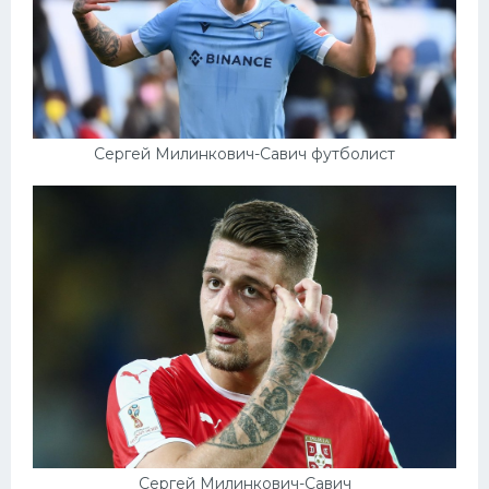
Сергей Милинкович-Савич футболист
Сергей Милинкович-Савич