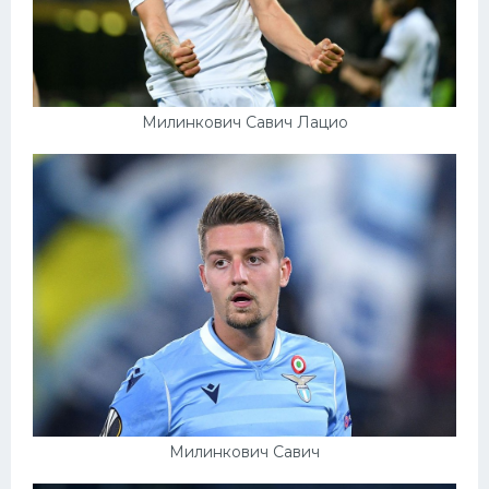
Милинкович Савич Лацио
Милинкович Савич