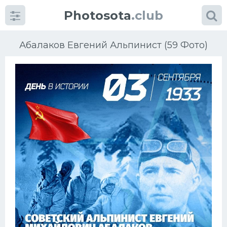
Photosota
.club
Абалаков Евгений Альпинист (59 Фото)
Категории
Фото
Еще картинки...
Футбол
Баскетбол
Хоккей
Велогонки