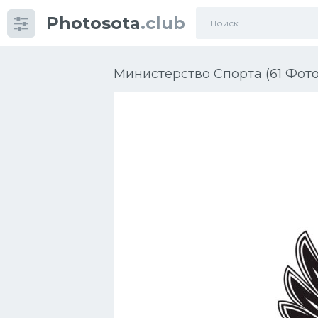
Photosota
.club
Категории
Фото
Министерство Спорта (61 Фото
Еще картинки...
Футбол
Баскетбол
Хоккей
Велогонки
Конькобежный спорт
Тренажеры
Интерьер квартиры